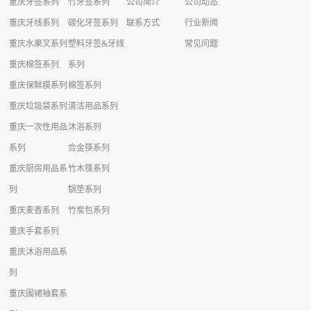
重庆牙签系列
竹牙签系列
公司简介
公司动态
重庆牙线系列
碳化牙签系列
联系方式
行业新闻
重庆水果叉系列
塑料牙签&牙线
常见问题
重庆棉签系列
系列
重庆保鲜膜系列
棉签系列
重庆垃圾袋系列
清洁用品系列
重庆一次性用品
沐浴系列
系列
合金筷系列
重庆厨房用品系
竹木筷系列
列
锅垫系列
重庆麦香系列
竹炭包系列
重庆手套系列
重庆沐浴用品系
列
重庆围裙袖套系