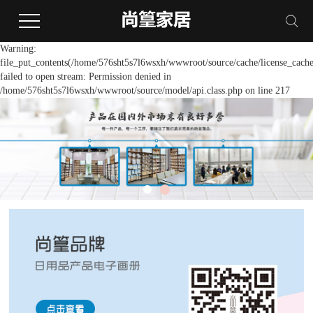
Warning:
file_put_contents(/home/576sht5s7l6wsxh/wwwroot/source/cache/license_cache
failed to open stream: Permission denied in
/home/576sht5s7l6wsxh/wwwroot/source/model/api.class.php on line 217