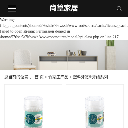
Warning:
file_put_contents(/home/576sht5s7l6wsxh/wwwroot/source/cache/license_cache
failed to open stream: Permission denied in
/home/576sht5s7l6wsxh/wwwroot/source/model/api.class.php on line 217
您当前的位置 ：
首 页
>
竹家庄产品
>
塑料牙签&牙线系列