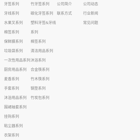
牙签系列
竹牙签系列
公司简介
公司动态
牙线系列
碳化牙签系列
联系方式
行业新闻
水果叉系列
塑料牙签&牙线
常见问题
棉签系列
系列
保鲜膜系列
棉签系列
垃圾袋系列
清洁用品系列
一次性用品系列
沐浴系列
厨房用品系列
合金筷系列
麦香系列
竹木筷系列
手套系列
锅垫系列
沐浴用品系列
竹炭包系列
围裙袖套系列
挂钩系列
粘尘器系列
衣架系列