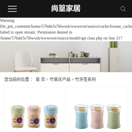
Warning:
file_put_contents(/home/576sht5s7l6wsxh/wwwroot/source/cache/license_cache
failed to open stream: Permission denied in
/home/576sht5s7l6wsxh/wwwroot/source/model/api.class.php on line 217
您当前的位置 ：
首 页
>
竹家庄产品
>
竹牙签系列