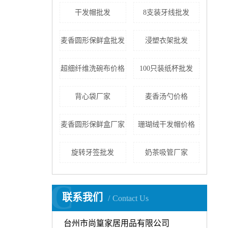
干发帽批发
8支装牙线批发
麦香圆形保鲜盒批发
浸塑衣架批发
超细纤维洗碗布价格
100只装纸杯批发
背心袋厂家
麦香汤勺价格
麦香圆形保鲜盒厂家
珊瑚绒干发帽价格
旋转牙签批发
奶茶吸管厂家
C
联系我们
Contact Us
台州市尚篁家居用品有限公司