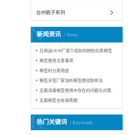
台州刷子系列
N
新闻资讯
News
日用品OEM厂家介绍如何辨别劣质棉签
棉签使用注意事项
棉签的分类用途
棉签牙签厂家浅析棉签擦拭取样法
无菌消毒棉签使用中存在的问题与对策研究
无菌棉签也有保质期
K
热门关键词
Keywords