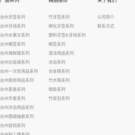
产品系列
精品推荐
关于我们
台州牙签系列
竹牙签系列
公司简介
台州牙线系列
碳化牙签系列
联系方式
台州水果叉系列
塑料牙签&牙线系列
台州棉签系列
棉签系列
台州保鲜膜系列
清洁用品系列
台州垃圾袋系列
沐浴系列
台州一次性用品系列
合金筷系列
台州厨房用品系列
竹木筷系列
台州麦香系列
锅垫系列
台州手套系列
竹炭包系列
台州沐浴用品系列
台州围裙袖套系列
台州挂钩系列
台州粘尘器系列