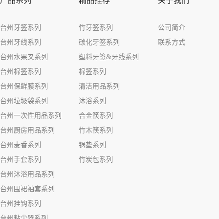
产品系列
精品推荐
关于我们
台州牙签系列
竹牙签系列
公司简介
台州牙线系列
碳化牙签系列
联系方式
台州水果叉系列
塑料牙签&牙线系列
台州棉签系列
棉签系列
台州保鲜膜系列
清洁用品系列
台州垃圾袋系列
沐浴系列
台州一次性用品系列
合金筷系列
台州厨房用品系列
竹木筷系列
台州麦香系列
锅垫系列
台州手套系列
竹炭包系列
台州沐浴用品系列
台州围裙袖套系列
台州挂钩系列
台州粘尘器系列