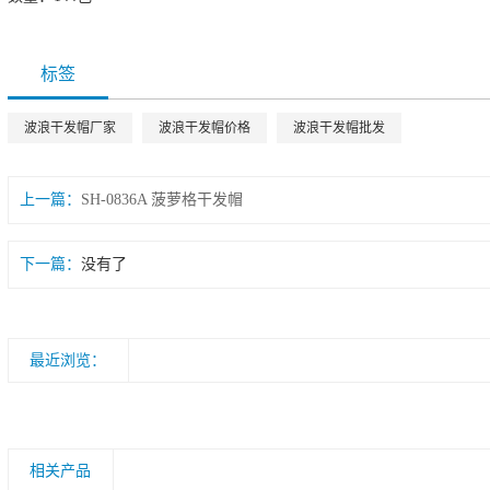
标签
波浪干发帽厂家
波浪干发帽价格
波浪干发帽批发
上一篇：
SH-0836A 菠萝格干发帽
下一篇：
没有了
最近浏览：
相关产品