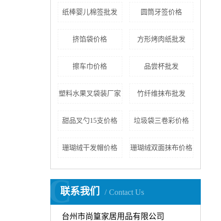
纸棒婴儿棉签批发
圆筒牙签价格
挤馅袋价格
方形烤肉纸批发
擦车巾价格
品尝杯批发
塑料水果叉袋装厂家
竹纤维抹布批发
甜品叉勺15支价格
垃圾袋三卷彩价格
珊瑚绒干发帽价格
珊瑚绒双面抹布价格
C
联系我们
Contact Us
台州市尚篁家居用品有限公司