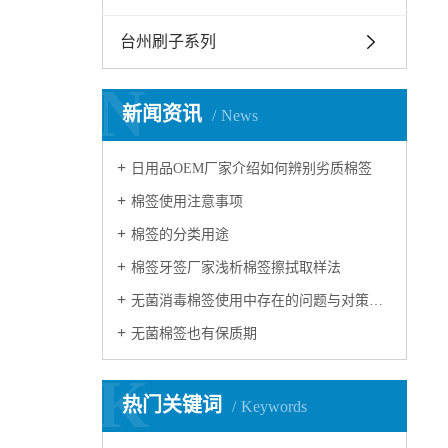
台州刷子系列
N
新闻资讯
News
日用品OEM厂家介绍如何辨别劣质棉签
棉签使用注意事项
棉签的分类用途
棉签牙签厂家浅析棉签擦拭取样法
无菌消毒棉签使用中存在的问题与对策研究
无菌棉签也有保质期
K
热门关键词
Keywords