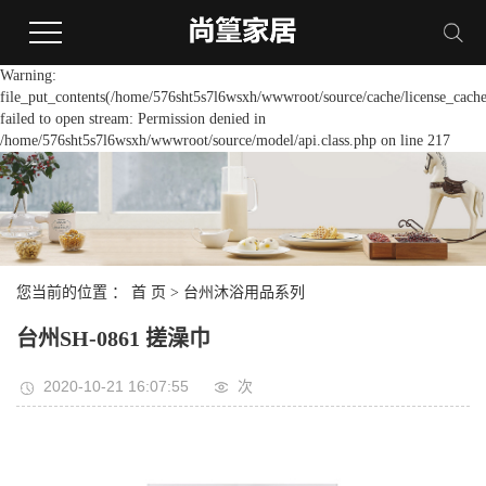
Warning:
file_put_contents(/home/576sht5s7l6wsxh/wwwroot/source/cache/license_cache
failed to open stream: Permission denied in
/home/576sht5s7l6wsxh/wwwroot/source/model/api.class.php on line 217
您当前的位置 ：
首 页
>
台州沐浴用品系列
台州SH-0861 搓澡巾
2020-10-21 16:07:55
次