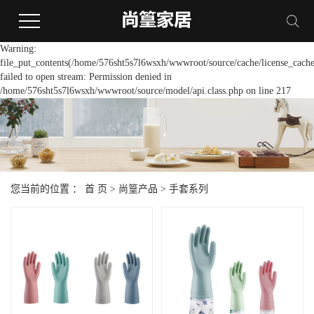
Warning:
file_put_contents(/home/576sht5s7l6wsxh/wwwroot/source/cache/license_cache
failed to open stream: Permission denied in
/home/576sht5s7l6wsxh/wwwroot/source/model/api.class.php on line 217
您当前的位置 ：
首 页
>
尚篁产品
>
手套系列