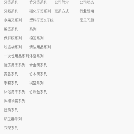
牙签系列
竹牙签系列
公司简介
公司动态
牙线系列
碳化牙签系列
联系方式
行业新闻
水果叉系列
塑料牙签&牙线
常见问题
棉签系列
系列
保鲜膜系列
棉签系列
垃圾袋系列
清洁用品系列
一次性用品系列
沐浴系列
厨房用品系列
合金筷系列
麦香系列
竹木筷系列
手套系列
锅垫系列
沐浴用品系列
竹炭包系列
围裙袖套系列
挂钩系列
粘尘器系列
衣架系列