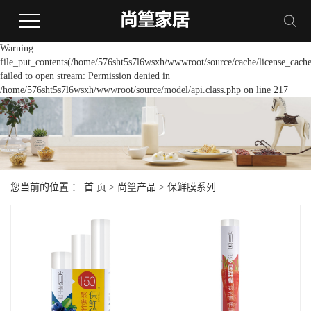
Warning:
file_put_contents(/home/576sht5s7l6wsxh/wwwroot/source/cache/license_cache
failed to open stream: Permission denied in
/home/576sht5s7l6wsxh/wwwroot/source/model/api.class.php on line 217
您当前的位置 ：
首 页
>
尚篁产品
>
保鲜膜系列