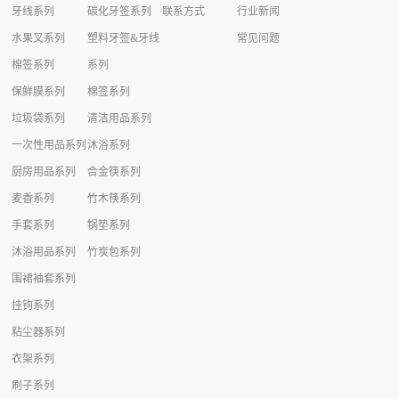
牙线系列
碳化牙签系列
联系方式
行业新闻
水果叉系列
塑料牙签&牙线
常见问题
棉签系列
系列
保鲜膜系列
棉签系列
垃圾袋系列
清洁用品系列
一次性用品系列
沐浴系列
厨房用品系列
合金筷系列
麦香系列
竹木筷系列
手套系列
锅垫系列
沐浴用品系列
竹炭包系列
围裙袖套系列
挂钩系列
粘尘器系列
衣架系列
刷子系列