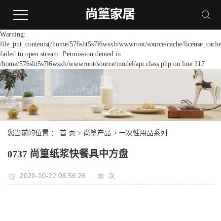
Warning:
file_put_contents(/home/576sht5s7l6wsxh/wwwroot/source/cache/license_cache
failed to open stream: Permission denied in
/home/576sht5s7l6wsxh/wwwroot/source/model/api.class.php on line 217
您当前的位置 ：
首 页
>
尚篁产品
>
一次性用品系列
0737 尚篁纸浆快餐具中方盘
2020-10-22 08:56:26
次